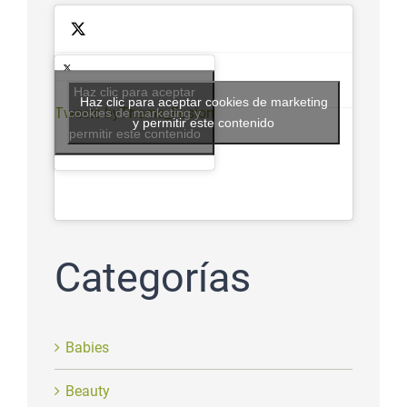
Haz clic para aceptar
Haz clic para aceptar cookies de marketing
Tweets byTheme_Fusion
cookies de marketing y
y permitir este contenido
permitir este contenido
Categorías
Babies
Beauty