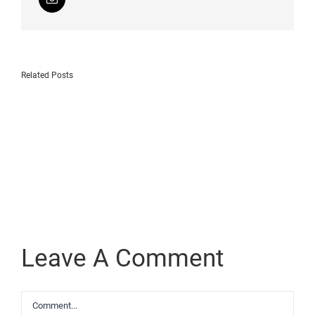
Photo
Related Posts
trolling
Photography
At
e
Passion
It’s
l
Finest
Leave A Comment
Comment